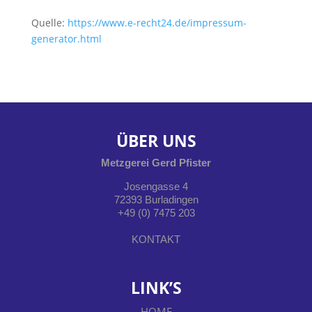
Quelle:
https://www.e-recht24.de/impressum-
generator.html
ÜBER UNS
Metzgerei Gerd Pfister
Josengasse 4
72393 Burladingen
+49 (0) 7475 203
KONTAKT
LINK’S
HOME